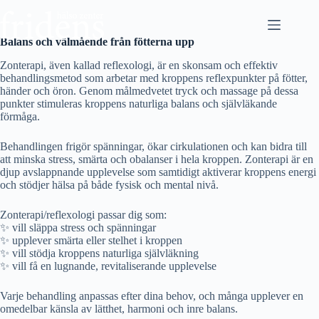
Hoppa
till
innehåll
Balans och välmående från fötterna upp
Zonterapi, även kallad reflexologi, är en skonsam och effektiv
behandlingsmetod som arbetar med kroppens reflexpunkter på fötter,
händer och öron. Genom målmedvetet tryck och massage på dessa
punkter stimuleras kroppens naturliga balans och självläkande
förmåga.
Behandlingen frigör spänningar, ökar cirkulationen och kan bidra till
att minska stress, smärta och obalanser i hela kroppen. Zonterapi är en
djup avslappnande upplevelse som samtidigt aktiverar kroppens energi
och stödjer hälsa på både fysisk och mental nivå.
Zonterapi/reflexologi passar dig som:
✨ vill släppa stress och spänningar
✨ upplever smärta eller stelhet i kroppen
✨ vill stödja kroppens naturliga självläkning
✨ vill få en lugnande, revitaliserande upplevelse
Varje behandling anpassas efter dina behov, och många upplever en
omedelbar känsla av lätthet, harmoni och inre balans.