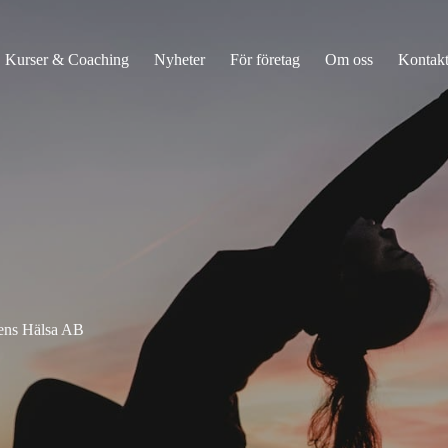
Kurser & Coaching
Nyheter
För företag
Om oss
Kontak
ens Hälsa AB