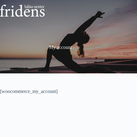
Hoppa
till
innehåll
My account
[woocommerce_my_account]